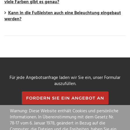
viele Farben gibt es genau?
Kann in die Fußleisten auch eine Beleuchtung eingebaut
werden?
Für jede Angebotsanfrage laden wir Sie ein, unser Formular
auszufüllen.
FORDERN SIE EIN ANGEBOT AN
Warnung: Diese Website enthält Cookies und persönliche
Informationen. In Übereinstimmung mit dem Gesetz Nr.
78-17 vom 6. Januar 1978, geändert in Bezug auf die
Ecomatic
basiert in
Alsace
Computer, die Dateien und die Freiheiten, haben Sie ein