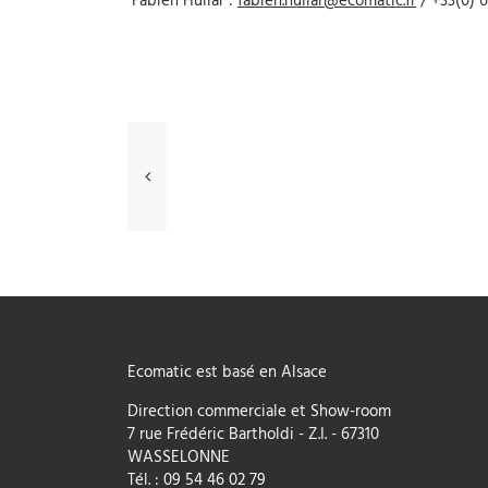
Fabien Hullar :
fabien.hullar@ecomatic.fr
/ +33(0) 6
Précédent
Ecomatic
participera
à
la
Foire
de
Pa...
Ecomatic
est basé en
Alsace
Direction commerciale et Show-room
7 rue Frédéric Bartholdi - Z.I.
-
67310
WASSELONNE
Tél. :
09 54 46 02 79