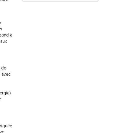
x
n
épond à
 aux
s de
é avec
ergie)
r
briquée
ort