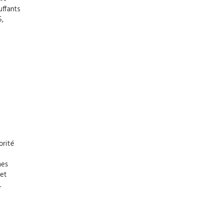
uffants
5,
orité
hes
 et
.