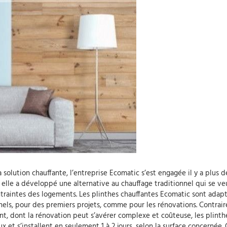
 solution chauffante, l’entreprise Ecomatic s’est engagée il y a plus d
a, elle a développé une alternative au chauffage traditionnel qui se ve
ntraintes des logements. Les plinthes chauffantes Ecomatic sont adap
nels, pour des premiers projets, comme pour les rénovations. Contrai
nt, dont la rénovation peut s’avérer complexe et coûteuse, les plinth
 et s’installent en seulement 1 à 2 jours, selon la surface concernée.