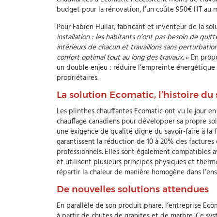
budget pour la rénovation, l’un coûte 950€ HT au m
Pour Fabien Hullar, fabricant et inventeur de la so
installation : les habitants n’ont pas besoin de qu
intérieurs de chacun et travaillons sans perturbation
confort optimal tout au long des travaux.
» En prop
un double enjeu : réduire l’empreinte énergétique
propriétaires.
La solution Ecomatic, l’histoire du s
Les plinthes chauffantes Ecomatic ont vu le jour en 
chauffage canadiens pour développer sa propre so
une exigence de qualité digne du savoir-faire à la f
garantissent la réduction de 10 à 20% des factures
professionnels. Elles sont également compatibles a
et utilisent plusieurs principes physiques et therm
répartir la chaleur de manière homogène dans l’en
De nouvelles solutions attendues
En parallèle de son produit phare, l’entreprise E
à partir de chutes de granites et de marbre. Ce syst