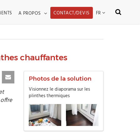
WN
TOGGLE DROPDOWN
FR
MENTS
CONTACT/DEVIS
A PROPOS
nthes chauffantes
Photos de la solution
Visionnez le diaporama sur les
et
plinthes thermiques
offre