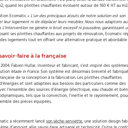
2, quand les plinthes chauffantes évoluent autour de 160 € HT au m2.
lution Ecomatic «
L’un des principaux atouts de notre solution est son
itter leur logement ni de déplacer leurs meubles. Nous nous adaptons au
. L’intervention ne génère ni bruit excessif ni poussière, garantissant u
osant ses plinthes chauffantes aux projets de rénovation, Ecomatic r
 des logements tout en offrant une alternative pratique et abordable
avoir-faire à la française
2004. Fabien Hullar, inventeur et fabricant, s’est inspiré des système
lution
Made in France
. Son système est désormais breveté et fabriqu
rançaise de la conception à la fabrication. Les plinthes chauffantes
 d’énergies et sont adaptées aux besoins des particuliers comme des
vec l’ensemble des sources d’énergie (électrique, eau chaude et bién
odynamiques, tels que la convection, l’inertie et le rayonnement, pou
semble des pièces équipées.
comatic a récemment lancé
son sèche-serviette
, une solution design fa
ème d’appoint allie savoir-faire artisanal et technicité. Outre le conf