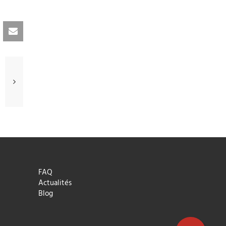
Suivant
Ecomatic
présentera
deux
innovations
...
FAQ
Actualités
Blog