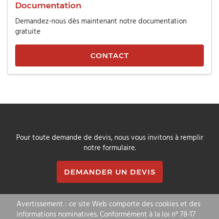
Documentation
Demandez-nous dès maintenant notre documentation
gratuite
CONTACT
Pour toute demande de devis, nous vous invitons à remplir
notre formulaire.
DEMANDER UN DEVIS
Avertissement : ce site Web comporte des cookies et des
informations nominatives. Conformément à la loi n° 78-17
Ecomatic
est basé en
Alsace