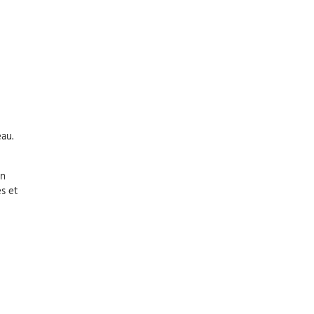
au.
un
es et