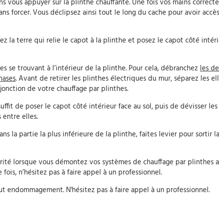
ans vous appuyer sur la plinthe chauffante. Une fois vos mains correc
ans forcer. Vous déclipsez ainsi tout le long du cache pour avoir accès
ez la terre qui relie le capot à la plinthe et posez le capot côté intér
ues se trouvant à l’intérieur de la plinthe. Pour cela, débranchez
les d
phases
. Avant de retirer les plinthes électriques du mur, séparez les el
onction de votre chauffage par plinthes.
 suffit de poser le capot côté intérieur face au sol, puis de dévisser les
entre elles.
s la partie la plus inférieure de la plinthe, faites levier pour sortir l
urité lorsque vous démontez vos systèmes de chauffage par plinthes a
is, n’hésitez pas à faire appel à un professionnel.
ut endommagement. N'hésitez pas à faire appel à un professionnel.