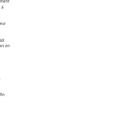
tement
 à
ieur
eux
les en
a
fin