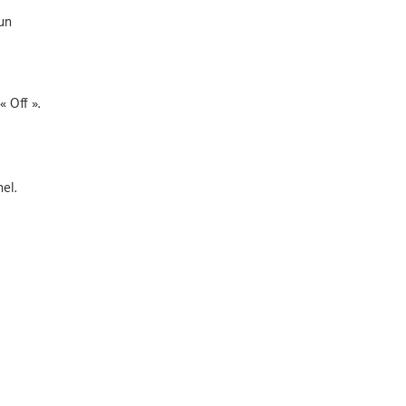
’un
 Off ».
el.