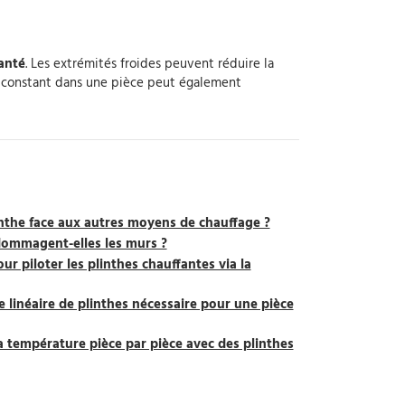
anté
. Les extrémités froides peuvent réduire la
ue constant dans une pièce peut également
inthe face aux autres moyens de chauffage ?
dommagent-elles les murs ?
ur piloter les plinthes chauffantes via la
 linéaire de plinthes nécessaire pour une pièce
la température pièce par pièce avec des plinthes