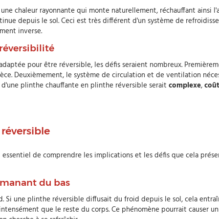
ne chaleur rayonnante qui monte naturellement, réchauffant ainsi l'a
inue depuis le sol. Ceci est très différent d'un système de refroidis
ment inverse.
réversibilité
daptée pour être réversible, les défis seraient nombreux. Premièrem
èce. Deuxièmement, le système de circulation et de ventilation nécessa
on d'une plinthe chauffante en plinthe réversible serait
complexe
,
coû
réversible
est essentiel de comprendre les implications et les défis que cela pré
 émanant du bas
 Si une plinthe réversible diffusait du froid depuis le sol, cela entra
s intensément que le reste du corps. Ce phénomène pourrait causer un 