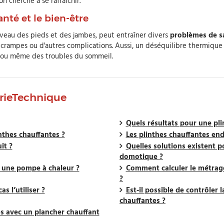
n cherche à se rafraîchir.
nté et le bien-être
veau des pieds et des jambes, peut entraîner divers
problèmes de s
de crampes ou d'autres complications. Aussi, un déséquilibre thermiq
, ou même des troubles du sommeil.
orieTechnique
Quels résultats pour une pl
inthes chauffantes ?
Les plinthes chauffantes en
it ?
Quelles solutions existent po
domotique ?
 une pompe à chaleur ?
Comment calculer le métrage
?
s l’utiliser ?
Est-il possible de contrôler 
chauffantes ?
es avec un plancher chauffant