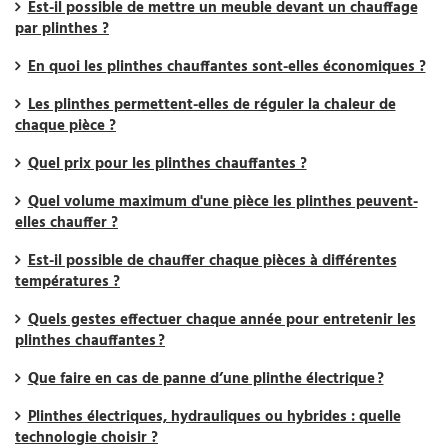
Est-il possible de mettre un meuble devant un chauffage
par plinthes ?
En quoi les plinthes chauffantes sont-elles économiques ?
Les plinthes permettent-elles de réguler la chaleur de
chaque pièce ?
Quel prix pour les plinthes chauffantes ?
Quel volume maximum d'une pièce les plinthes peuvent-
elles chauffer ?
Est-il possible de chauffer chaque pièces à différentes
températures ?
Quels gestes effectuer chaque année pour entretenir les
plinthes chauffantes ?
Que faire en cas de panne d’une plinthe électrique ?
Plinthes électriques, hydrauliques ou hybrides : quelle
technologie choisir ?